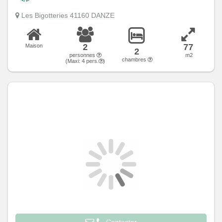
Les Bigotteries 41160 DANZE
2
77
Maison
2
personnes
m2
chambres
(Maxi:
4
pers.
)
Contacter