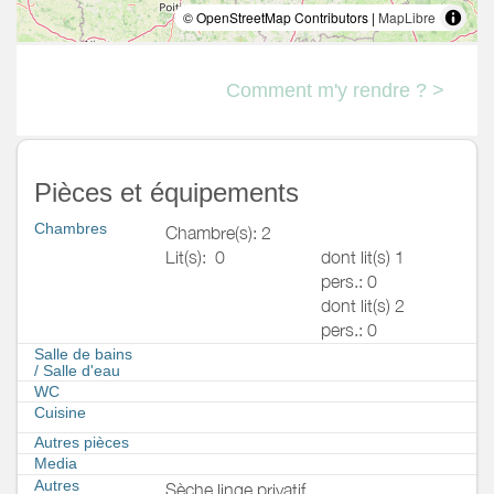
© OpenStreetMap Contributors |
MapLibre
Comment m'y rendre ? >
Pièces et équipements
Chambres
Chambre(s): 2
Lit(s):
0
dont lit(s) 1
pers.: 0
dont lit(s) 2
pers.: 0
Salle de bains
/
Salle d'eau
WC
Cuisine
Autres pièces
Media
Autres
Sèche linge privatif