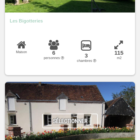
Les Bigotteries
6
115
Maison
3
personnes
m2
chambres
SÉLECTIONNER