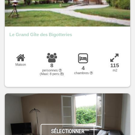
Le Grand Gîte des Bigotteries
8
115
Maison
4
personnes
m2
chambres
(Maxi:
8
pers.
)
SÉLECTIONNER