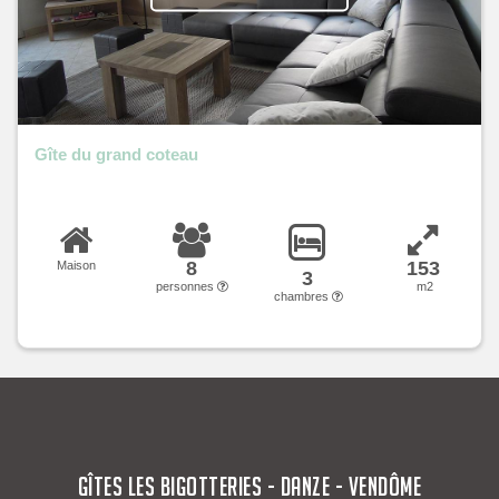
Gîte du grand coteau
8
153
Maison
3
personnes
m2
chambres
GÎTES LES BIGOTTERIES - DANZE - VENDÔME